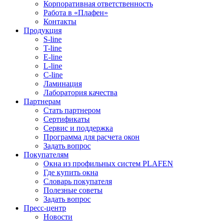
Корпоративная ответственность
Работа в «Плафен»
Контакты
Продукция
S-line
T-line
E-line
L-line
C-line
Ламинация
Лаборатория качества
Партнерам
Стать партнером
Сертификаты
Сервис и поддержка
Программа для расчета окон
Задать вопрос
Покупателям
Окна из профильных систем PLAFEN
Где купить окна
Словарь покупателя
Полезные советы
Задать вопрос
Пресс-центр
Новости